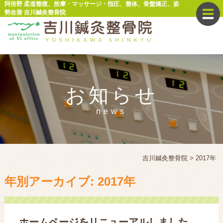
阿倍野 柔道整復、按摩・マッサージ・指圧、整体、骨盤矯正、姿
勢改善 吉川鍼灸整骨院
お知らせ
news
吉川鍼灸整骨院
>
2017年
年別アーカイブ:
2017年
ホームページをリニューアルしました